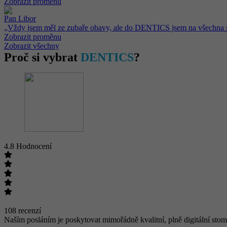
Zobrazit proměnu
Pan Libor
„Vždy jsem měl ze zubaře obavy, ale do DENTICS jsem na všechna se
Zobrazit proměnu
Zobrazit všechny
Proč si vybrat
DENTICS
?
4.8 Hodnocení
108 recenzí
Naším posláním je poskytovat mimořádně kvalitní, plně digitální stoma