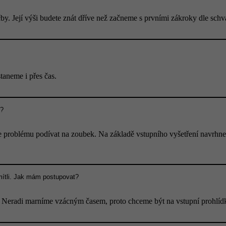
by. Její výši budete znát dříve než začneme s prvními zákroky dle schv
taneme i přes čas.
t?
 problému podívat na zoubek. Na základě vstupního vyšetření navrhne
mítli. Jak mám postupovat?
. Neradi marníme vzácným časem, proto chceme být na vstupní prohlídk