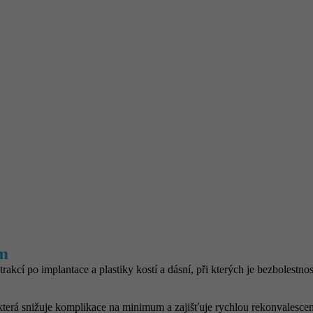
m
cí po implantace a plastiky kostí a dásní, při kterých je bezbolestno
která snižuje komplikace na minimum a zajišťuje rychlou rekonvalescen