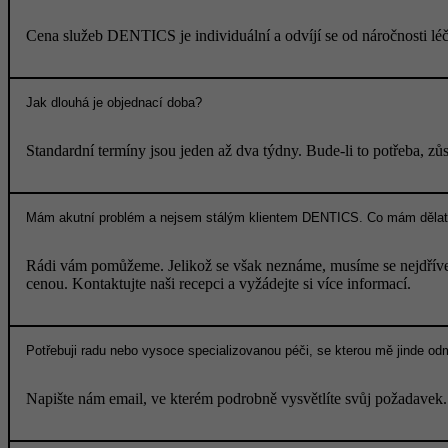
Cena služeb DENTICS je individuální a odvíjí se od náročnosti léč
Jak dlouhá je objednací doba?
Standardní termíny jsou jeden až dva týdny. Bude-li to potřeba, zůs
Mám akutní problém a nejsem stálým klientem DENTICS. Co mám děla
Rádi vám pomůžeme. Jelikož se však neznáme, musíme se nejdříve
cenou. Kontaktujte naši recepci a vyžádejte si více informací.
Potřebuji radu nebo vysoce specializovanou péči, se kterou mě jinde od
Napište nám email, ve kterém podrobně vysvětlíte svůj požadavek