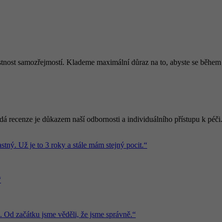
tnost samozřejmostí. Klademe maximální důraz na to, abyste se během z
 recenze je důkazem naší odbornosti a individuálního přístupu k péči
stný. Už je to 3 roky a stále mám stejný pocit.“
“
. Od začátku jsme věděli, že jsme správně.“