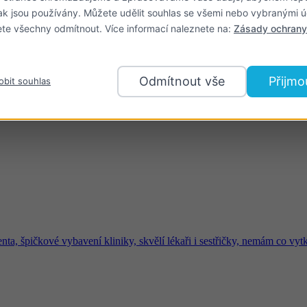
ak jsou používány. Můžete udělit souhlas se všemi nebo vybranými ú
logické ordinace, kde se náš zakladatel Marek Baran zdokonaloval v
te všechny odmítnout. Více informací naleznete na:
Zásady ochrany
tí ve své paradontologické specializaci i estetické stomatologii na té 
Odmítnout vše
Přijmo
obit souhlas
enta, špičkové vybavení kliniky, skvělí lékaři i sestřičky, nemám co vytk