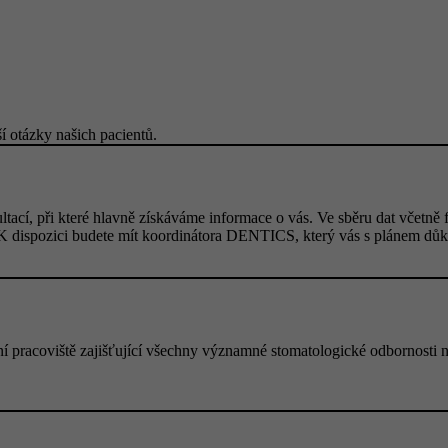
í otázky našich pacientů.
ltací, při které hlavně získáváme informace o vás. Ve sběru dat včetně
. K dispozici budete mít koordinátora DENTICS, který vás s plánem dů
ní pracoviště zajišťující všechny významné stomatologické odbornosti 