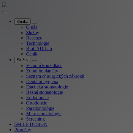
Klinika
O nás
Služby
Recenze
Technologie
BioCAD Lab
Ceník
Služby
Vstupní konzultace
Zubní implantáty
Seznam chirurgických zákroků
Dentální hygiena
Estetická stomatologie
Běžná stomatologie
Endodoncie
Ortodoncie
Paradontológie
Mikrostomatologie
Screening
SMILE DESIGN
Proměny