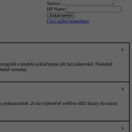
Správa
HP Name
Získat termín
Chci online konzultaci
 fotografií a modelů pokračujeme při fázi plánování. Následně
kladně seznámí.
na jednom místě. Zcela výjimečně svěříme dílčí úkony do rukou