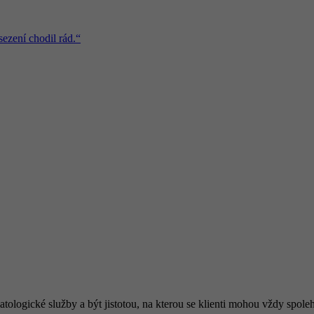
zení chodil rád.“
tologické služby a být jistotou, na kterou se klienti mohou vždy spole