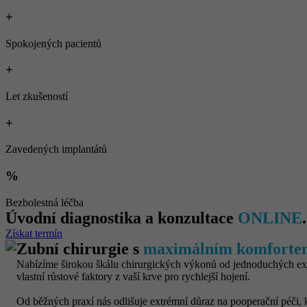
+
Spokojených pacientů
+
Let zkušeností
+
Zavedených implantátů
%
Bezbolestná léčba
Úvodní diagnostika a konzultace
ONLINE
.
Získat termín
Zubní chirurgie s
maximálním komforte
Nabízíme širokou škálu chirurgických výkonů od jednoduchých extrak
vlastní růstové faktory z vaší krve pro rychlejší hojení.
Od běžných praxí nás odlišuje extrémní důraz na pooperační péči, 