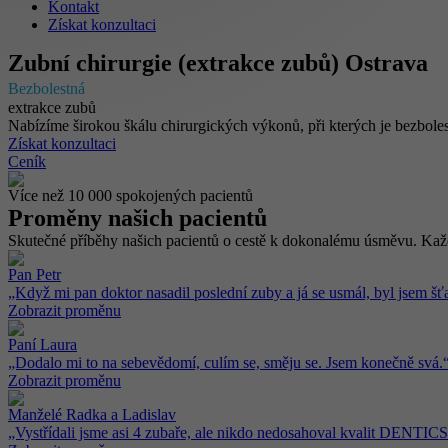
Kontakt
Získat konzultaci
Zubní chirurgie (extrakce zubů) Ostrava
Bezbolestná
extrakce zubů
Nabízíme širokou škálu chirurgických výkonů, při kterých je bezboles
Získat konzultaci
Ceník
Více než 10 000 spokojených pacientů
Proměny našich pacientů
Skutečné příběhy našich pacientů o cestě k dokonalému úsměvu. Každá
Pan Petr
„Když mi pan doktor nasadil poslední zuby a já se usmál, byl jsem šťa
Zobrazit proměnu
Paní Laura
„Dodalo mi to na sebevědomí, culím se, směju se. Jsem konečně svá.
Zobrazit proměnu
Manželé Radka a Ladislav
„Vystřídali jsme asi 4 zubaře, ale nikdo nedosahoval kvalit DENTICS