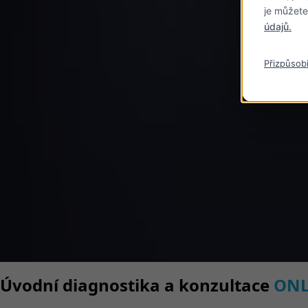
je můžete
údajů.
Přizpůsob
Úvodní diagnostika a konzultace
ONL