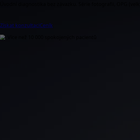
Úvodní diagnostika bez závazku. Série fotografii, OPG (velk
Získat konzultaci
Ceník
Více než 10 000 spokojených pacientů