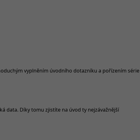
ednoduchým vyplněním úvodního dotazníku a pořízením série
 data. Díky tomu zjistíte na úvod ty nejzávažnější