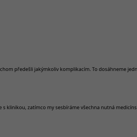
, abychom předešli jakýmkoliv komplikacím. To dosáhneme j
 s klinikou, zatímco my sesbíráme všechna nutná medicínská