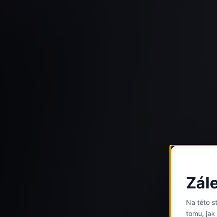
Zál
Na této 
tomu, jak