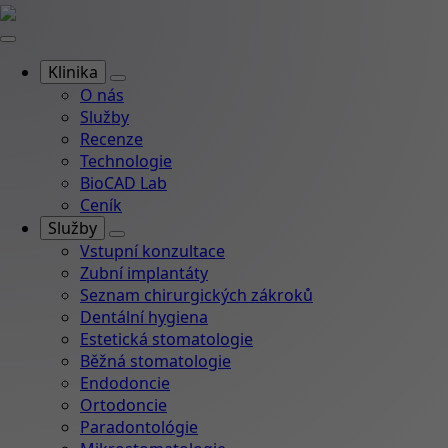
Klinika
O nás
Služby
Recenze
Technologie
BioCAD Lab
Ceník
Služby
Vstupní konzultace
Zubní implantáty
Seznam chirurgických zákroků
Dentální hygiena
Estetická stomatologie
Běžná stomatologie
Endodoncie
Ortodoncie
Paradontológie