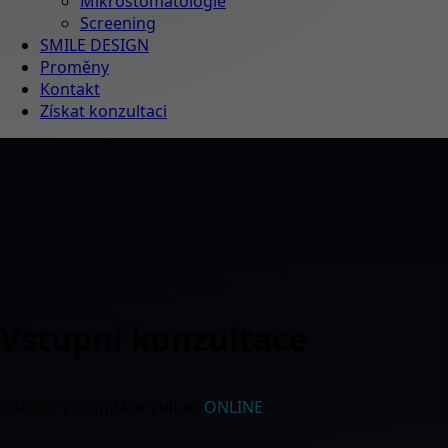
Mikrostomatologie
Screening
SMILE DESIGN
Proměny
Kontakt
Získat konzultaci
Vstupní konzultace
Získejte vstupní konzultaci
ONLINE