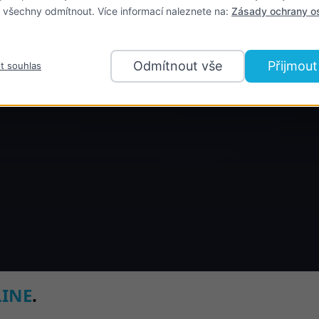
 všechny odmítnout. Více informací naleznete na:
Zásady ochrany o
Odmítnout vše
Přijmout
it souhlas
INE
.