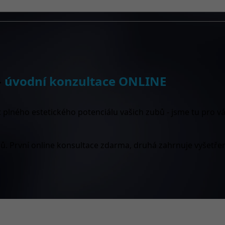
-
úvodní konzultace ONLINE
plného estetického potenciálu vašich zubů - jsme tu pro vá
. První online konsultace zdarma, druhá zahrnuje vyšetření,