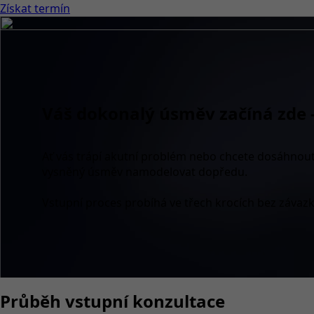
Získat termín
Váš dokonalý úsměv začíná zde 
Ať vás trápí akutní problém nebo chcete dosáhnout 
vysněný úsměv namodelovat dopředu.
Vstupní proces probíhá ve třech krocích bez závazků
Průběh vstupní konzultace