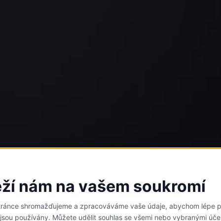
eží nám na vašem soukromí
stránce shromažďujeme a zpracováváme vaše údaje, abychom lépe p
 jsou používány. Můžete udělit souhlas se všemi nebo vybranými úče