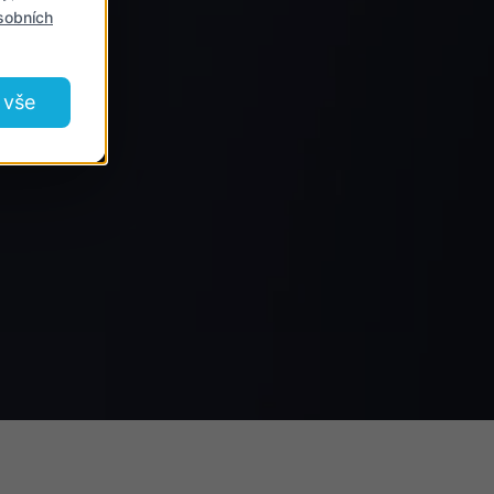
sobních
 vše